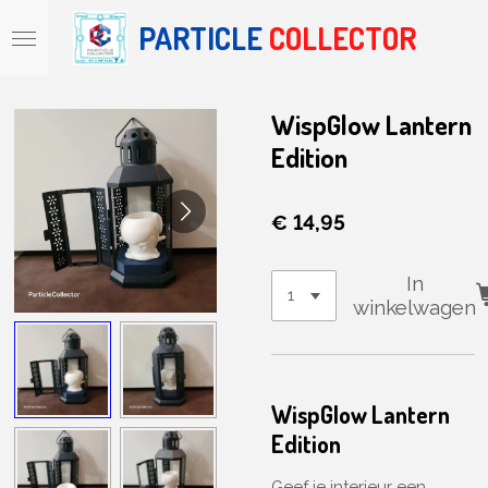
Ga
PARTICLE
COLLECTOR
direct
naar
de
hoofdinhoud
WispGlow Lantern
Edition
€ 14,95
In
winkelwagen
WispGlow Lantern
Edition
Geef je interieur een