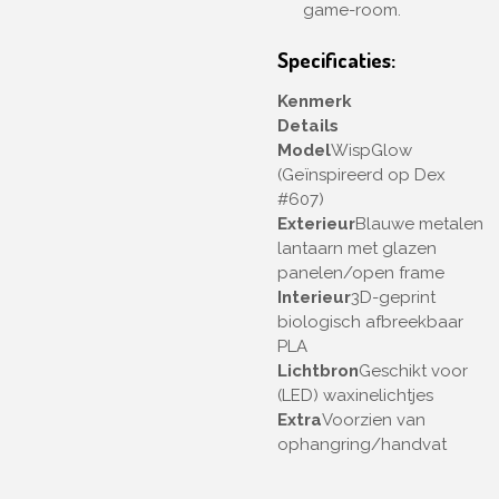
game-room.
Specificaties:
Kenmerk
Details
Model
WispGlow
(Geïnspireerd op Dex
#607)
Exterieur
Blauwe metalen
lantaarn met glazen
panelen/open frame
Interieur
3D-geprint
biologisch afbreekbaar
PLA
Lichtbron
Geschikt voor
(LED) waxinelichtjes
Extra
Voorzien van
ophangring/handvat