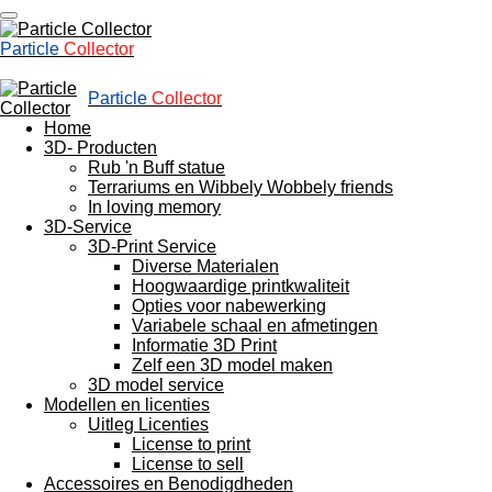
Ga
direct
Particle
Collector
naar
de
hoofdinhoud
Particle
Collector
Home
3D- Producten
Rub 'n Buff statue
Terrariums en Wibbely Wobbely friends
In loving memory
3D-Service
3D-Print Service
Diverse Materialen
Hoogwaardige printkwaliteit
Opties voor nabewerking
Variabele schaal en afmetingen
Informatie 3D Print
Zelf een 3D model maken
3D model service
Modellen en licenties
Uitleg Licenties
License to print
License to sell
Accessoires en Benodigdheden