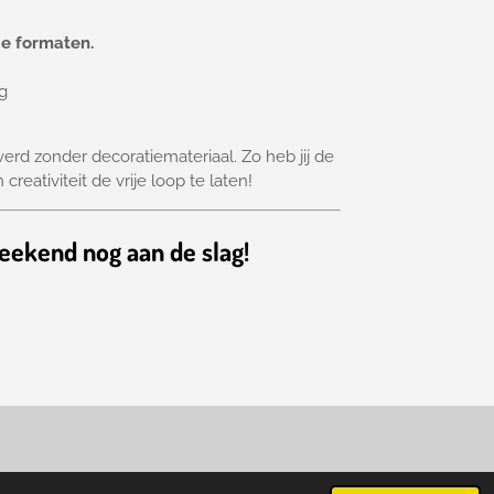
nde formaten.
og
erd zonder decoratiemateriaal. Zo heb jij de
creativiteit de vrije loop te laten!
weekend nog aan de slag!