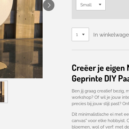
In winkelwag
Creëer je eigen
Geprinte DIY Pa
Ben jij graag creatief bezig,
ma
workshop?
Of wil je jouw int
precies bij jouw stijl past?
Ont
Dit minimalistische ei met ee
canvas" voor elke hobbyist.
O
bloemen,
wol of verf:
met dez