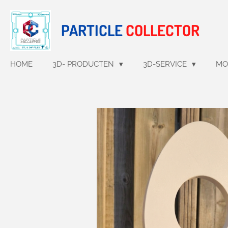
Ga
direct
PARTICLE
COLLECTOR
naar
de
hoofdinhoud
HOME
3D- PRODUCTEN
3D-SERVICE
MO