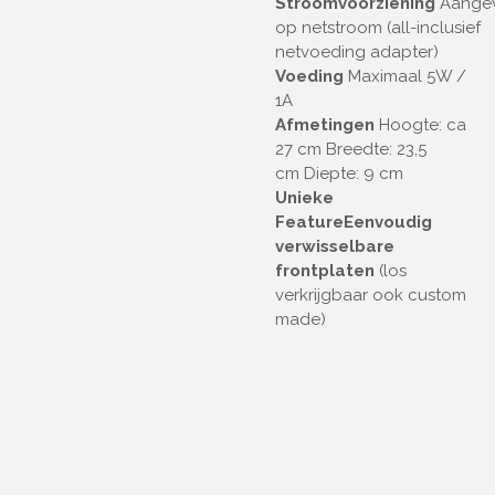
Stroomvoorziening
Aange
op netstroom (all-inclusief
netvoeding adapter)
Voeding
Maximaal
5W /
1A
Afmetingen
Hoogte:
ca
27 cm
Breedte:
23,5
cm
Diepte: 9
cm
Unieke
Feature
Eenvoudig
verwisselbare
frontplaten
(los
verkrijgbaar ook custom
made)