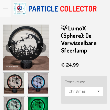
Ga
PARTICLE
COLLECTOR
direct
naar
de
hoofdinhoud
💡 LumoX
(Sphere): De
Verwisselbare
Sfeerlamp
€ 24,99
Front keuze