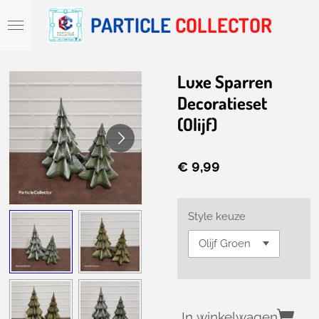
Ga
PARTICLE
COLLECTOR
direct
naar
de
hoofdinhoud
Luxe Sparren
Decoratieset
(Olijf)
€ 9,99
Style keuze
In winkelwagen