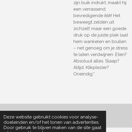
zijn buik indrukt, maakt hij
een verrassend
bevredigende
klik
! Het
beweegt zelden uit
zichzelf, maar een goede
druk op de juiste plek laat
hem wankelen en brullen
– net genoeg om je stress
te laten verdwijnen. Eten?
Absoluut alles. Slaap?
Altijd. Klikplezier?
Oneindig.”
© 2022 - 2026 Particle Collector
Deze website gebruikt cookies voor analyse-
doeleinden en/of het tonen van advertenties.
Door gebruik te blijven maken van de site gaat