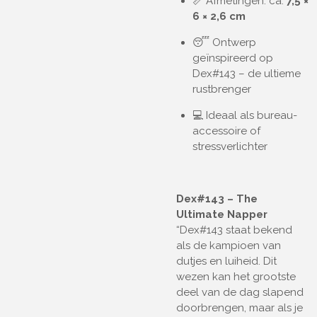
📏 Afmetingen: ca.
7,5 ×
6 × 2,6 cm
😴 Ontwerp
geïnspireerd op
Dex#143 – de ultieme
rustbrenger
💻 Ideaal als bureau-
accessoire of
stressverlichter
Dex#143 – The
Ultimate Napper
“Dex#143 staat bekend
als de kampioen van
dutjes en luiheid. Dit
wezen kan het grootste
deel van de dag slapend
doorbrengen, maar als je