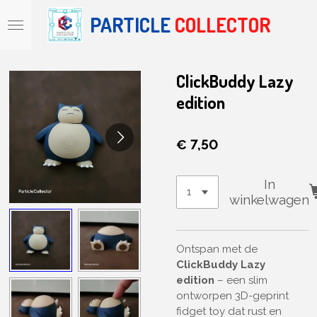
Ga
PARTICLE
COLLECTOR
direct
naar
de
hoofdinhoud
ClickBuddy Lazy
edition
€ 7,50
In
winkelwagen
Ontspan met de
ClickBuddy Lazy
edition
– een slim
ontworpen 3D-geprint
fidget toy dat rust en