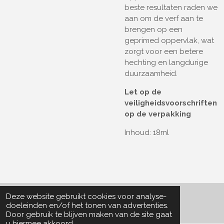
beste resultaten raden we
aan om de verf aan te
brengen op een
geprimed oppervlak, wat
zorgt voor een betere
hechting en langdurige
duurzaamheid.
Let op de
veiligheidsvoorschriften
op de verpakking
Inhoud: 18ml
Deze website gebruikt cookies voor analyse-
© 2022 - 2026 Particle Collector
doeleinden en/of het tonen van advertenties.
Door gebruik te blijven maken van de site gaat
u hiermee akkoord.