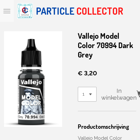
Ga
PARTICLE
COLLECTOR
direct
naar
de
hoofdinhoud
Vallejo Model
Color 70994 Dark
Grey
€ 3,20
In
winkelwagen
Productomschrijving
Vallejo Model Color