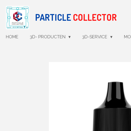
Ga
direct
PARTICLE
COLLECTOR
naar
de
hoofdinhoud
HOME
3D- PRODUCTEN
3D-SERVICE
MO