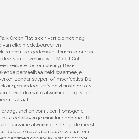
g
ark Green Flat is een verf die niet mag
ng van elke modelbouwer en
ek is naar rijke, gedempte kleuren voor hun
derdeel van de vernieuwde Model Color
t een verbeterde formulering. Deze
stekende penseelbaarheid, waarmee je
werken zonder strepen of imperfecties. De
ekking, waardoor zelfs de kleinste details
en, terwijl de matte afwerking zorgt voor
eel resultaat.
 droogt snel en vormt een homogene,
fijnste details van je miniatuur behoudt. Dit
 en duurzame afwerking, zelfs op de meest
or de beste resultaten raden we aan om
een geprimed oppervlak, wat zorgt voor