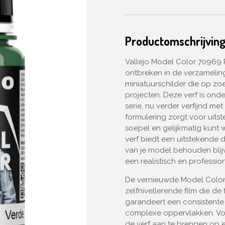
Productomschrijvin
Vallejo Model Color 70969 P
ontbreken in de verzameli
miniatuurschilder die op zo
projecten. Deze verf is on
serie, nu verder verfijnd me
formulering zorgt voor uit
soepel en gelijkmatig kunt 
verf biedt een uitstekende d
van je model behouden blijv
een realistisch en profession
De vernieuwde Model Color
zelfnivellerende film die de 
garandeert een consistente
complexe oppervlakken. Vo
de verf aan te brengen op 