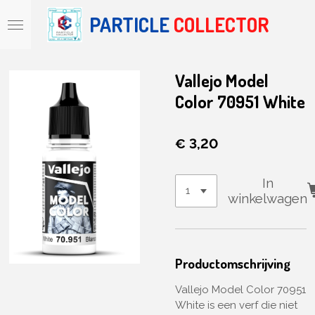
Ga
PARTICLE
COLLECTOR
direct
naar
de
hoofdinhoud
Vallejo Model
Color 70951 White
€ 3,20
In
winkelwagen
Productomschrijving
Vallejo Model Color 70951
White is een verf die niet