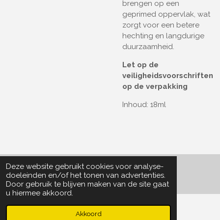
brengen op een
geprimed oppervlak, wat
zorgt voor een betere
hechting en langdurige
duurzaamheid.
Let op de
veiligheidsvoorschriften
op de verpakking
Inhoud: 18ml
Deze website gebruikt cookies voor analyse-
© 2022 - 2026 Particle Collector
doeleinden en/of het tonen van advertenties.
Door gebruik te blijven maken van de site gaat
u hiermee akkoord.
Akkoord