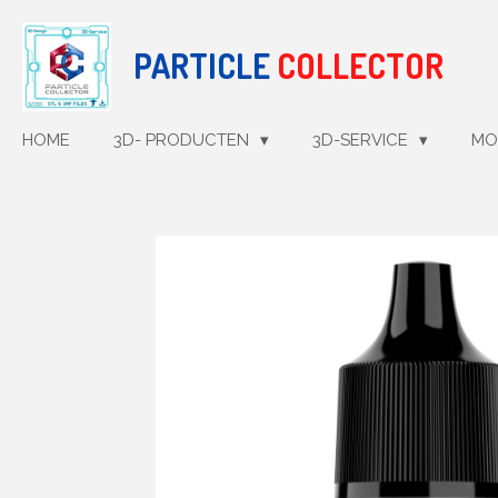
Ga
direct
PARTICLE
COLLECTOR
naar
de
hoofdinhoud
HOME
3D- PRODUCTEN
3D-SERVICE
MO