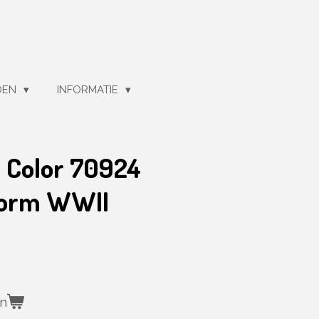
DEN
INFORMATIE
l Color 70924
form WWII
en