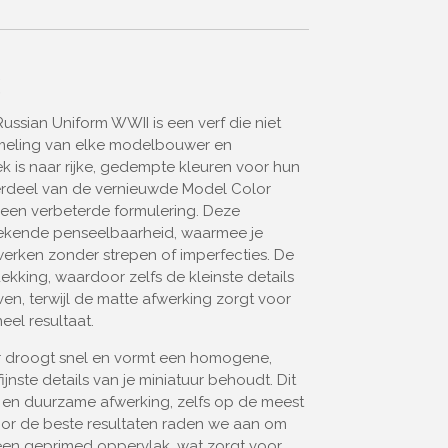
g
ussian Uniform WWII is een verf die niet
meling van elke modelbouwer en
ek is naar rijke, gedempte kleuren voor hun
derdeel van de vernieuwde Model Color
t een verbeterde formulering. Deze
stekende penseelbaarheid, waarmee je
werken zonder strepen of imperfecties. De
ekking, waardoor zelfs de kleinste details
en, terwijl de matte afwerking zorgt voor
eel resultaat.
 droogt snel en vormt een homogene,
fijnste details van je miniatuur behoudt. Dit
 en duurzame afwerking, zelfs op de meest
or de beste resultaten raden we aan om
een geprimed oppervlak, wat zorgt voor