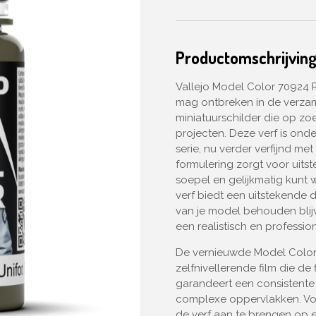
Productomschrijvin
Vallejo Model Color 70924 R
mag ontbreken in de verza
miniatuurschilder die op zo
projecten. Deze verf is on
serie, nu verder verfijnd me
formulering zorgt voor uit
soepel en gelijkmatig kunt 
verf biedt een uitstekende d
van je model behouden blijv
een realistisch en profession
De vernieuwde Model Color
zelfnivellerende film die de 
garandeert een consistente
complexe oppervlakken. Vo
de verf aan te brengen op 