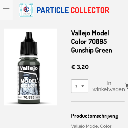
Ga
PARTICLE
COLLECTOR
direct
naar
de
hoofdinhoud
Vallejo Model
Color 70895
Gunship Green
€ 3,20
In
winkelwagen
Productomschrijving
Vallejo Model Color