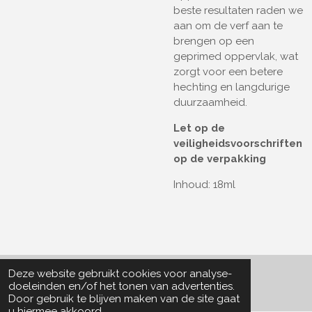
beste resultaten raden we
aan om de verf aan te
brengen op een
geprimed oppervlak, wat
zorgt voor een betere
hechting en langdurige
duurzaamheid.
Let op de
veiligheidsvoorschriften
op de verpakking
Inhoud: 18ml
Deze website gebruikt cookies voor analyse-
© 2022 - 2026 Particle Collector
doeleinden en/of het tonen van advertenties.
Door gebruik te blijven maken van de site gaat
u hiermee akkoord.