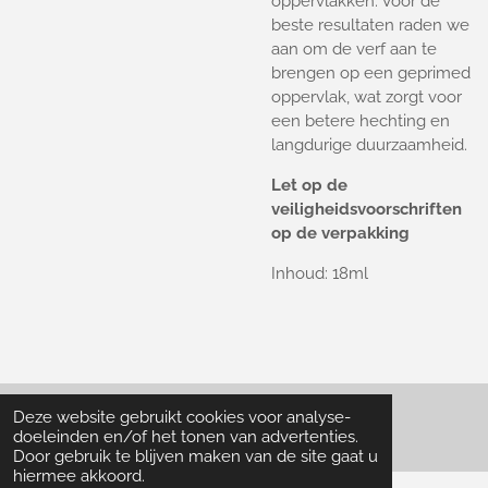
oppervlakken. Voor de
beste resultaten raden we
aan om de verf aan te
brengen op een geprimed
oppervlak, wat zorgt voor
een betere hechting en
langdurige duurzaamheid.
Let op de
veiligheidsvoorschriften
op de verpakking
Inhoud: 18ml
Deze website gebruikt cookies voor analyse-
© 2022 - 2026 Particle Collector
doeleinden en/of het tonen van advertenties.
Door gebruik te blijven maken van de site gaat u
hiermee akkoord.