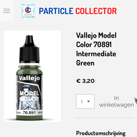
Ga
PARTICLE
COLLECTOR
direct
naar
de
hoofdinhoud
Vallejo Model
Color 70891
Intermediate
Green
€ 3,20
In
winkelwagen
Productomschrijving