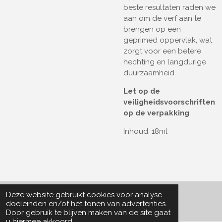
beste resultaten raden we
aan om de verf aan te
brengen op een
geprimed oppervlak, wat
zorgt voor een betere
hechting en langdurige
duurzaamheid.
Let op de
veiligheidsvoorschriften
op de verpakking
Inhoud: 18ml
Deze website gebruikt cookies voor analyse-
© 2022 - 2026 Particle Collector
doeleinden en/of het tonen van advertenties.
Door gebruik te blijven maken van de site gaat
u hiermee akkoord.