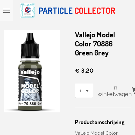
Ga
PARTICLE
COLLECTOR
direct
naar
de
hoofdinhoud
Vallejo Model
Color 70886
Green Grey
€ 3,20
In
winkelwagen
Productomschrijving
Vallejo Model Color