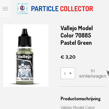
Ga
PARTICLE
COLLECTOR
direct
naar
de
hoofdinhoud
Vallejo Model
Color 70885
Pastel Green
€ 3,20
In
winkelwagen
Productomschrijving
Vallejo Model Color