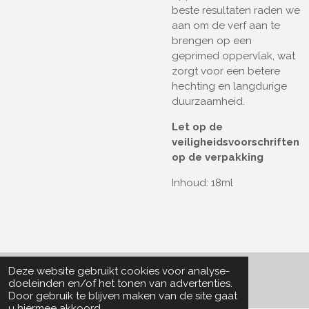
beste resultaten raden we
aan om de verf aan te
brengen op een
geprimed oppervlak, wat
zorgt voor een betere
hechting en langdurige
duurzaamheid.
Let op de
veiligheidsvoorschriften
op de verpakking
Inhoud: 18ml
Deze website gebruikt cookies voor analyse-
© 2022 - 2026 Particle Collector
doeleinden en/of het tonen van advertenties.
Door gebruik te blijven maken van de site gaat
u hiermee akkoord.