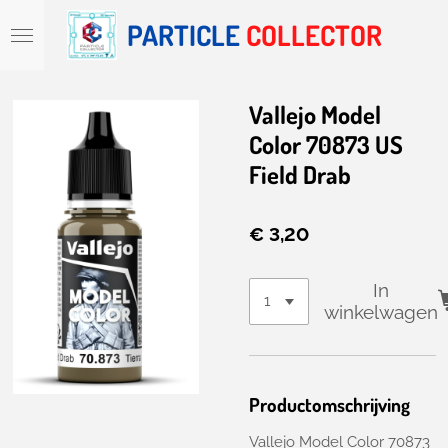
Ga
PARTICLE
COLLECTOR
direct
naar
de
hoofdinhoud
Vallejo Model
Color 70873 US
Field Drab
€ 3,20
In
winkelwagen
Productomschrijving
Vallejo Model Color 70873