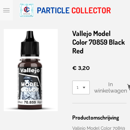
Ga
PARTICLE
COLLECTOR
direct
naar
de
hoofdinhoud
Vallejo Model
Color 70859 Black
Red
€ 3,20
In
winkelwagen
Productomschrijving
Vallejo Model Color 70859