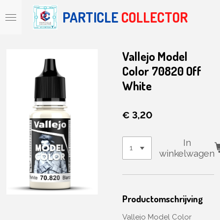
Ga
PARTICLE
COLLECTOR
direct
naar
de
hoofdinhoud
Vallejo Model
Color 70820 Off
White
€ 3,20
In
winkelwagen
Productomschrijving
Vallejo Model Color