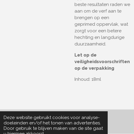
beste resultaten raden we
aan om de verf aan te
brengen op een
geprimed oppervlak, wat
zorgt voor een betere
hechting en langdurige
duurzaamheid.
Let op de
veiligheidsvoorschriften
op de verpakking
Inhoud: 18ml
Deze website gebruikt cookies voor analyse-
© 2022 - 2026 Particle Collector
doeleinden en/of het tonen van advertenties.
Door gebruik te blijven maken van de site gaat
u hiermee akkoord.