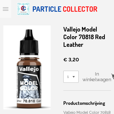
Ga
PARTICLE
COLLECTOR
direct
naar
de
hoofdinhoud
Vallejo Model
Color 70818 Red
Leather
€ 3,20
In
winkelwagen
Productomschrijving
Vallejo Model Color 70818