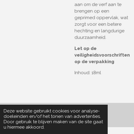
aan om de verf aan te
brengen op een
geprimed oppervlak, wat
zorgt voor een betere
hechting en langdurige
duurzaamheid.
Let op de
veiligheidsvoorschriften
op de verpakking
Inhoud: 18ml
Deze website gebruikt cookies voor analyse-
© 2022 - 2026 Particle Collector
doeleinden en/of het tonen van advertenties.
Door gebruik te blijven maken van de site gaat
u hiermee akkoord.