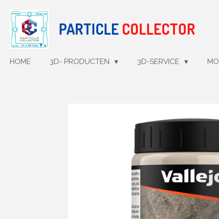
Ga
direct
PARTICLE
COLLECTOR
naar
de
hoofdinhoud
HOME
3D- PRODUCTEN
3D-SERVICE
MO