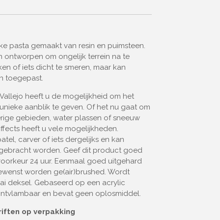
e pasta gemaakt van resin en puimsteen.
en ontworpen om ongelijk terrein na te
en of iets dicht te smeren, maar kan
n toegepast.
Vallejo heeft u de mogelijkheid om het
unieke aanblik te geven. Of het nu gaat om
rige gebieden, water plassen of sneeuw
fects heeft u vele mogelijkheden.
el, carver of iets dergelijks en kan
 gebracht worden. Geef dit product goed
j voorkeur 24 uur. Eenmaal goed uitgehard
ewenst worden ge(air)brushed. Wordt
ai deksel. Gebaseerd op een acrylic
t ontvlambaar en bevat geen oplosmiddel.
riften op verpakking