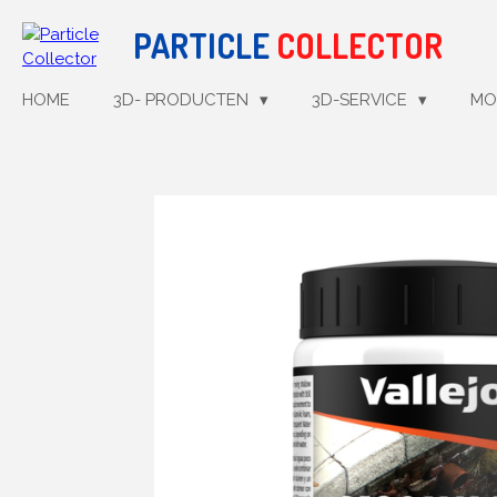
Ga
PARTICLE
COLLECTOR
direct
naar
de
HOME
3D- PRODUCTEN
3D-SERVICE
MO
hoofdinhoud