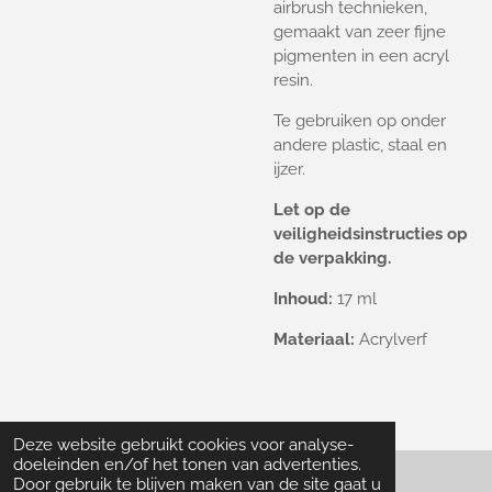
airbrush technieken,
gemaakt van zeer fijne
pigmenten in een acryl
resin.
Te gebruiken op onder
andere plastic, staal en
ijzer.
Let op de
veiligheidsinstructies op
de verpakking.
Inhoud:
17 ml
Materiaal:
Acrylverf
Deze website gebruikt cookies voor analyse-
doeleinden en/of het tonen van advertenties.
Door gebruik te blijven maken van de site gaat u