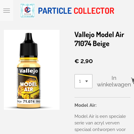
Ga
PARTICLE
COLLECTOR
direct
naar
de
hoofdinhoud
Vallejo Model Air
71074 Beige
€ 2,90
In
winkelwagen
Model Air:
Model Air is een speciale
serie van acryl verven
speciaal ontworpen voor